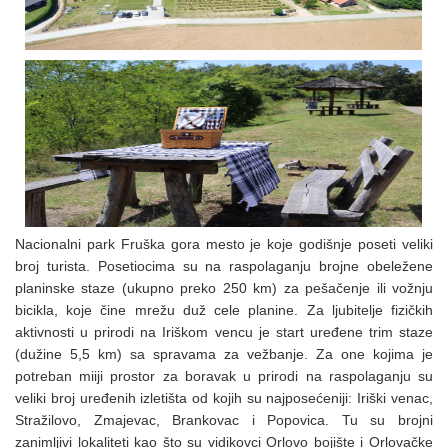
Nacionalni park Fruška gora mesto je koje godišnje poseti veliki
broj turista. Posetiocima su na raspolaganju brojne obeležene
planinske staze (ukupno preko 250 km) za pešačenje ili vožnju
bicikla, koje čine mrežu duž cele planine. Za ljubitelje fizičkih
aktivnosti u prirodi na Iriškom vencu je start uređene trim staze
(dužine 5,5 km) sa spravama za vežbanje. Za one kojima je
potreban miiji prostor za boravak u prirodi na raspolaganju su
veliki broj uređenih izletišta od kojih su najposećeniji: Iriški venac,
Stražilovo, Zmajevac, Brankovac i Popovica. Tu su brojni
zanimljivi lokaliteti kao što su vidikovci Orlovo bojište i Orlovačke