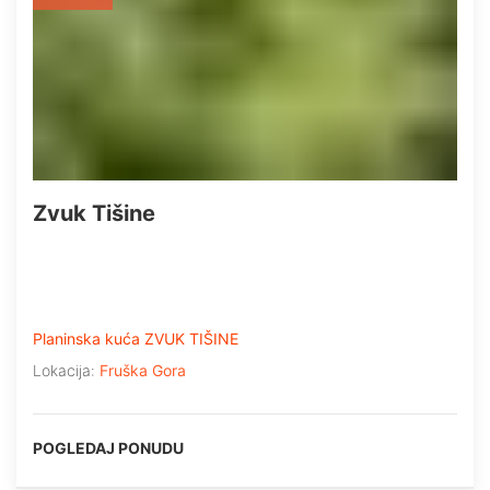
Zvuk Tišine
Planinska kuća ZVUK TIŠINE
Lokacija:
Fruška Gora
POGLEDAJ PONUDU