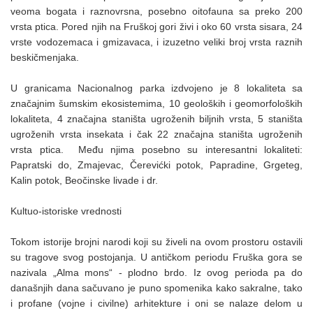
veoma bogata i raznovrsna, posebno oitofauna sa preko 200
vrsta ptica. Pored njih na Fruškoj gori živi i oko 60 vrsta sisara, 24
vrste vodozemaca i gmizavaca, i izuzetno veliki broj vrsta raznih
beskičmenjaka.
U granicama Nacionalnog parka izdvojeno je 8 lokaliteta sa
značajnim šumskim ekosistemima, 10 geoloških i geomorfoloških
lokaliteta, 4 značajna staništa ugroženih biljnih vrsta, 5 staništa
ugroženih vrsta insekata i čak 22 značajna staništa ugroženih
vrsta ptica. Među njima posebno su interesantni lokaliteti:
Papratski do, Zmajevac, Čerevićki potok, Papradine, Grgeteg,
Kalin potok, Beočinske livade i dr.
Kultuo-istoriske vrednosti
Tokom istorije brojni narodi koji su živeli na ovom prostoru ostavili
su tragove svog postojanja. U antičkom periodu Fruška gora se
nazivala „Alma mons“ - plodno brdo. Iz ovog perioda pa do
današnjih dana sačuvano je puno spomenika kako sakralne, tako
i profane (vojne i civilne) arhitekture i oni se nalaze delom u