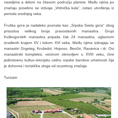
naseljima a delom na čitavom području planine. Među njima po
značaju posebno se izdvaja „Vrdnička kula“, ostaci utvrđenja iz
perioda srednjeg veka.
Fruška gora je nadaleko poznata kao „Srpska Sveta gora“ zbog
prisustva velikog broja pravoslavnih manastira. Grupi
fruškogorskih manastira pripada čak 24 manastira, uglavnom
izrađenih krajem XV i tokom XVI veka. Među njima izdvajaju se
manastiri Grgeteg, Krušedol, Hopovo, Beočin, Ravanica i dr. Ovi
manastirski kompleksi, većinom obnovljeni u XVIII veku, čine
jedinstvenu kultuo-istorijsku celinu srpske barokne umetnosti čija
je duhovna i turistička uloga od izuzetnog značaja.
Turizam