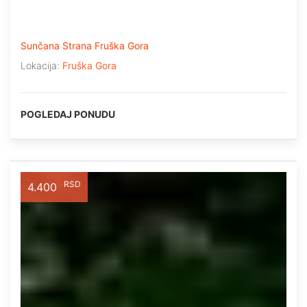
Sunčana Strana Fruška Gora
Lokacija:
Fruška Gora
POGLEDAJ PONUDU
RSD
4.400