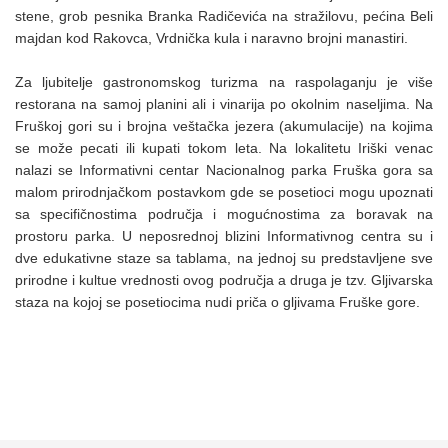
stene, grob pesnika Branka Radičevića na stražilovu, pećina Beli
majdan kod Rakovca, Vrdnička kula i naravno brojni manastiri.
Za ljubitelje gastronomskog turizma na raspolaganju je više
restorana na samoj planini ali i vinarija po okolnim naseljima. Na
Fruškoj gori su i brojna veštačka jezera (akumulacije) na kojima
se može pecati ili kupati tokom leta. Na lokalitetu Iriški venac
nalazi se Informativni centar Nacionalnog parka Fruška gora sa
malom prirodnjačkom postavkom gde se posetioci mogu upoznati
sa specifičnostima područja i mogućnostima za boravak na
prostoru parka. U neposrednoj blizini Informativnog centra su i
dve edukativne staze sa tablama, na jednoj su predstavljene sve
prirodne i kultue vrednosti ovog područja a druga je tzv. Gljivarska
staza na kojoj se posetiocima nudi priča o gljivama Fruške gore.