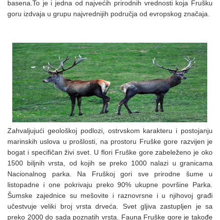
basena.To je i jedna od najvećih prirodnih vrednosti koja Frušku
goru izdvaja u grupu najvrednijih područja od evropskog značaja.
Zahvaljujući geološkoj podlozi, ostrvskom karakteru i postojanju
marinskih uslova u prošlosti, na prostoru Fruške gore razvijen je
bogat i specifičan živi svet. U flori Fruške gore zabeleženo je oko
1500 biljnih vrsta, od kojih se preko 1000 nalazi u granicama
Nacionalnog parka. Na Fruškoj gori sve prirodne šume u
listopadne i one pokrivaju preko 90% ukupne površine Parka.
Šumske zajednice su mešovite i raznovrsne i u njihovoj građi
učestvuje veliki broj vrsta drveća. Svet gljiva zastupljen je sa
preko 2000 do sada poznatih vrsta. Fauna Fruške gore je takođe