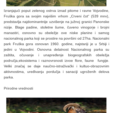
Izranjajući poput zelenog ostrva iznad pitome i ravne Vojvodine,
Fruška gora sa svojim najvišim vrhom „Crveni čot“ (539 mnv),
predstavlja najdominantnije uzvišenje na južnoj granici Panonske
nizije. Blage padine, stoletne šume, čuveno vinogorje i brojni
manastiri, osnovno su obeležje ove niske planine i samog
nacionalnog parka koji se prostire na površini od 27ha. Nacionalni
park Fruška gora osnovan 1960. godine, najstariji je u Srbiji i
jedini u Vojvodini. Osnovna delatnost Nacionalnog parka su
zaštita, očuvanje i unapređenje biogeografskih obeležja
područja,ekosistema i raznovrsnosti izvoe flore, faune fungije.
Veliki značaj se daje naučno-istraživački i kultuo-obrazovnim
aktivnostima, uređivanju pordučja i sanaciji ugroženih delova
parka.
Prirodne vrednosti