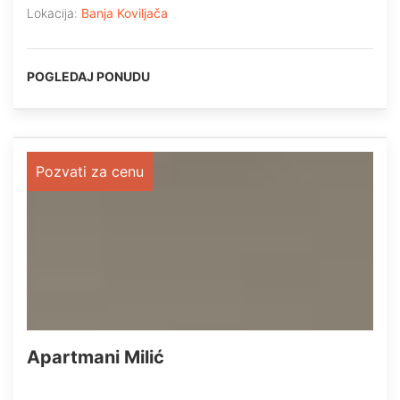
Lokacija:
Banja Koviljača
POGLEDAJ PONUDU
Pozvati za cenu
Apartmani Milić