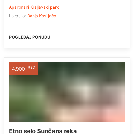
Apartmani Kraljevski park
Lokacija:
Banja Koviljača
POGLEDAJ PONUDU
RSD
4.900
Etno selo Sunčana reka