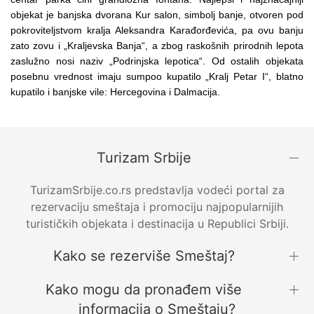
objekat je banjska dvorana Kur salon, simbolj banje, otvoren pod
pokroviteljstvom kralja Aleksandra Karađorđevića, pa ovu banju
zato zovu i „Kraljevska Banja“, a zbog raskošnih prirodnih lepota
zaslužno nosi naziv „Podrinjska lepotica“. Od ostalih objekata
posebnu vrednost imaju sumpoo kupatilo „Kralj Petar I“, blatno
kupatilo i banjske vile: Hercegovina i Dalmacija.
Turizam Srbije
TurizamSrbije.co.rs predstavlja vodeći portal za
rezervaciju smeštaja i promociju najpopularnijih
turističkih objekata i destinacija u Republici Srbiji.
Kako se rezerviše Smeštaj?
Kako mogu da pronađem više
informacija o Smeštaju?