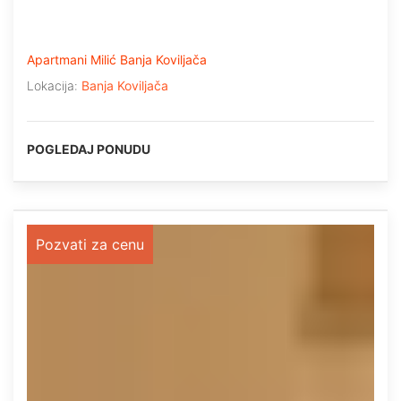
Apartmani Milić Banja Koviljača
Lokacija:
Banja Koviljača
POGLEDAJ PONUDU
Pozvati za cenu