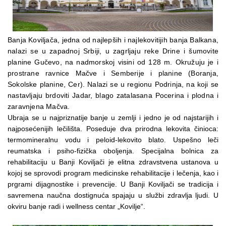
Banja Koviljača, jedna od najlepših i najlekovitijih banja Balkana,
nalazi se u zapadnoj Srbiji, u zagrljaju reke Drine i šumovite
planine Gučevo, na nadmorskoj visini od 128 m. Okružuju je i
prostrane ravnice Mačve i Semberije i planine (Boranja,
Sokolske planine, Cer). Nalazi se u regionu Podrinja, na koji se
nastavljaju brdoviti Jadar, blago zatalasana Pocerina i plodna i
zaravnjena Mačva.
Ubraja se u najpriznatije banje u zemlji i jedno je od najstarijih i
najposećenijih lečilišta. Poseduje dva prirodna lekovita činioca:
termomineralnu vodu i peloid-lekovito blato. Uspešno leči
reumatska i psiho-fizička oboljenja. Specijalna bolnica za
rehabilitaciju u Banji Koviljači je elitna zdravstvena ustanova u
kojoj se sprovodi program medicinske rehabilitacije i lečenja, kao i
prgrami dijagnostike i prevencije. U Banji Koviljači se tradicija i
savremena naučna dostignuća spajaju u službi zdravlja ljudi. U
okviru banje radi i wellness centar „Kovilje“.