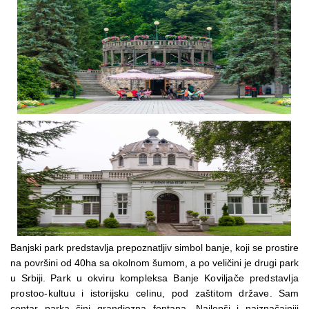
Banjski park predstavlja prepoznatljiv simbol banje, koji se prostire
na površini od 40ha sa okolnom šumom, a po veličini je drugi park
u Srbiji.
Park u okviru kompleksa Banje Koviljače predstavlja
prostoo-kultuu i istorijsku celinu, pod zaštitom države.
Sam
centar parka čini grandiozna fontana. Najlepši i najznačajniji